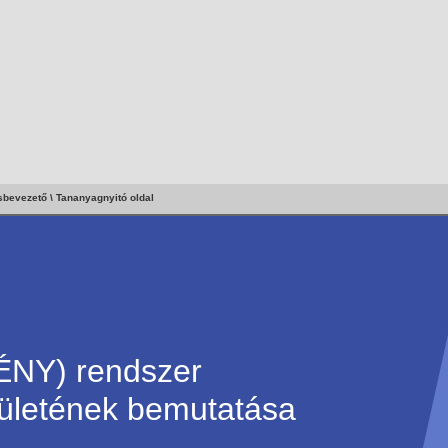
sbevezető \ Tananyagnyitó oldal
NY) rendszer
lületének bemutatása