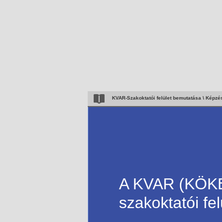
KVAR-Szakoktatói felület bemutatása \ Képzé
A KVAR (KÖKÉ
szakoktatói fe